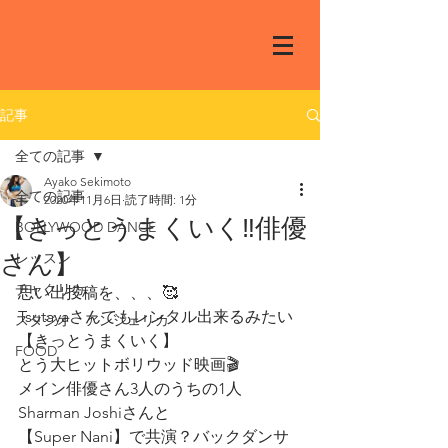
記事
全ての記事
Ayako Sekimoto
全ての記事
2020年11月6日
読了時間: 1分
【きっとうまくいく‼️俳優
BOLLYWOOD DANCE
さん】
レッスン
チャクリカ
思い出投稿を、、、🥰
Tsutayaさんでもレンタル出来るみたい
スタジオ アンジェリカ
【きっとうまくいく】
FOOD
とう大ヒットボリウッド映画🎬
メイン俳優さん3人のうちの1人
Sharman Joshiさんと
【Super Nani】で共演？バックダンサ