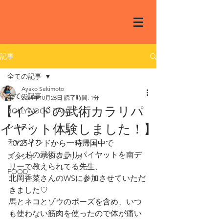
記事
全ての記事
Ayako Sekimoto
全ての記事
2024年10月26日
読了時間: 1分
【インドの武術カラリパ
BOLLYWOOD DANCE
イヤット体験しました！】
レッスン
チャクリカ
10/25インドから一時帰国中で
インドの武術カラリパイヤットを南デ
スタジオ アンジェリカ
リーで教えられてる先生、
FOOD
北岡香菜さんのWSに参加させていただ
きました♡
馬とネコとゾウのポーズを含め、いつ
も使わない筋肉を使ったので体が痛い