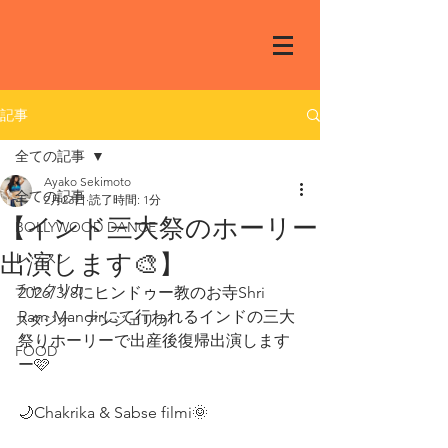
記事
全ての記事
Ayako Sekimoto
全ての記事
2月23日
読了時間: 1分
【インド三大祭のホーリー
BOLLYWOOD DANCE
出演します🎨】
レッスン
チャクリカ
2026/3/8にヒンドゥー教のお寺Shri 
Ram Mandirにて行われるインドの三大
スタジオ アンジェリカ
祭りホーリーで出産後復帰出演します
FOOD
ー🩷
🌙Chakrika & Sabse filmi🌞