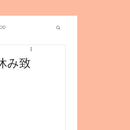
OD
休み致