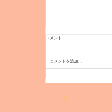
コメント
コメントを追加…
【12月インド🇮🇳デリーで
踊ろう！】
R