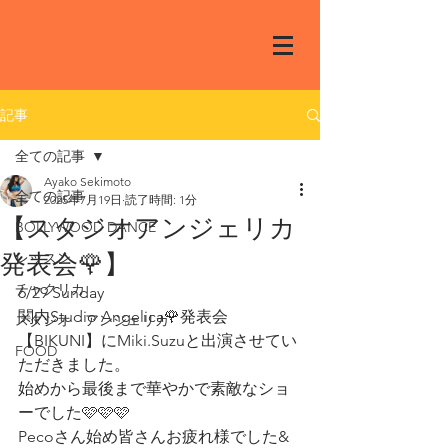
記事
全ての記事
Ayako Sekimoto
全ての記事
2025年7月19日
読了時間: 1分
【スタジオアンジェリカ
BOLLYWOOD DANCE
発表会🌹】
レッスン
チャクリカ
6/29 Sunday
関内Studio Angelica🌹発表会
スタジオ アンジェリカ
【BIKUNI】にMiki.Suzuと出演させてい
FOOD
ただきました。
始めから最後まで華やかで素敵なショ
ーでした🩷🩷🩷
Pecoさん始め皆さんお疲れ様でした&