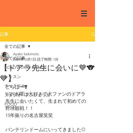
記事
全ての記事
Ayako Sekimoto
全ての記事
2021年10月1日
読了時間: 1分
【ドアラ先生に会いに💙🐨
BOLLYWOOD DANCE
💙】
レッスン
チャクリカ
どらほー❣️
9/29水曜は大好きで大ファンのドアラ
スタジオ アンジェリカ
先生に会いたくて、生まれて初めての
FOOD
野球観戦！！
15年振りの名古屋笑笑
バンテリンドームにいってきました⚾️