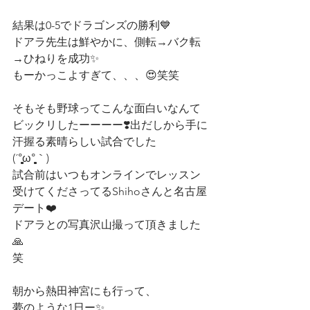
結果は0-5でドラゴンズの勝利💙
ドアラ先生は鮮やかに、側転→バク転
→ひねりを成功✨
もーかっこよすぎて、、、😍笑笑
そもそも野球ってこんな面白いなんて
ビックリしたーーーー❣️出だしから手に
汗握る素晴らしい試合でした
(´°̥̥̥̥̥̥̥̥ω°̥̥̥̥̥̥̥̥｀)
試合前はいつもオンラインでレッスン
受けてくださってるShihoさんと名古屋
デート❤️
ドアラとの写真沢山撮って頂きました
🙏
笑
朝から熱田神宮にも行って、
夢のような1日ー✨