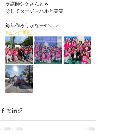
ラ講師シゲさんと🔥
そしてタージマハルと笑笑
毎年作ろうかなー🩷🩷🩷
#ピンク軍団