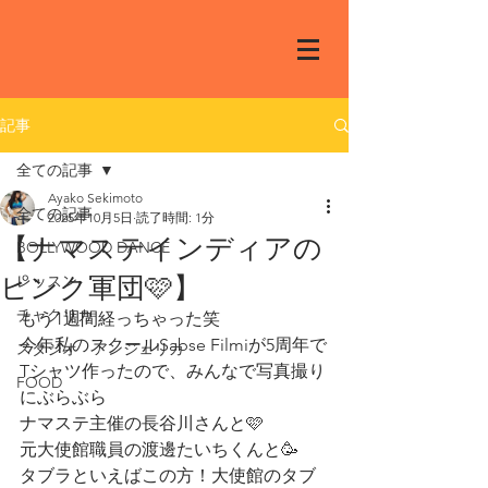
記事
全ての記事
Ayako Sekimoto
全ての記事
2025年10月5日
読了時間: 1分
【ナマステインディアの
BOLLYWOOD DANCE
ピンク軍団🩷】
レッスン
チャクリカ
もう1週間経っちゃった笑
今年私のスクールSabse Filmiが5周年で
スタジオ アンジェリカ
Tシャツ作ったので、みんなで写真撮り
FOOD
にぶらぶら
ナマステ主催の長谷川さんと🩷
元大使館職員の渡邊たいちくんと🥳
タブラといえばこの方！大使館のタブ