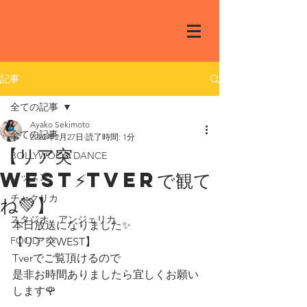
記事
全ての記事
Ayako Sekimoto
全ての記事
2022年2月27日
読了時間: 1分
【リア突
BOLLYWOOD DANCE
WEST⚡️Tverで観て
レッスン
ね💚】
チャクリカ
スタジオ アンジェリカ
本日放送になりました✨
FOOD
【リア突WEST】
Tverでご覧頂けるので
是非お時間ありましたら宜しくお願い
します🌹