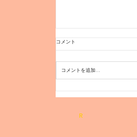
コメント
コメントを追加…
【12月インド🇮🇳デリーで
踊ろう！】
R