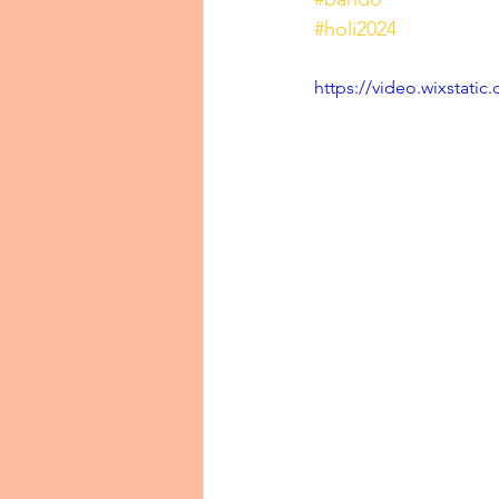
#holi2024
https://video.wixstat