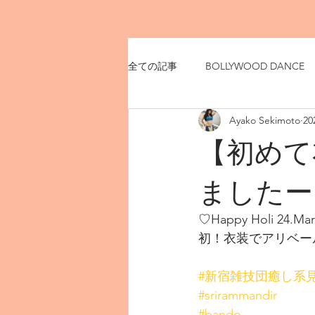
全ての記事
BOLLYWOOD DANCE
Ayako Sekimoto
2
【初めて
ましたー
♡Happy Holi 24.Mar
初！衣装でアリベー
#新宿雑技団癒し系
#srirammandir
#bando