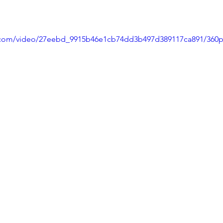
ic.com/video/27eebd_9915b46e1cb74dd3b497d389117ca891/360