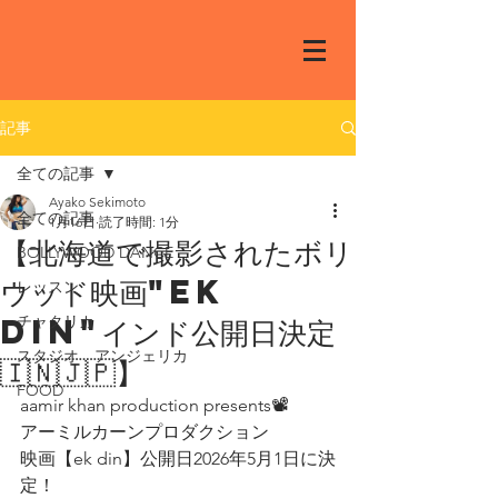
記事
全ての記事
Ayako Sekimoto
全ての記事
1月16日
読了時間: 1分
【北海道で撮影されたボリ
BOLLYWOOD DANCE
ウッド映画"ek
レッスン
din"インド公開日決定
チャクリカ
スタジオ アンジェリカ
🇮🇳🇯🇵】
FOOD
aamir khan production presents📽️
アーミルカーンプロダクション 
映画【ek din】公開日2026年5月1日に決
定！