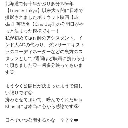
北海道で何十年かぶり多分1966年
【Love in Tokyo】以来大々的に日本で
撮影されましたボリウッド映画【ek 
din】英語名【One day】の公開日がや
っと決まった模様ですー！
私が初めて振付師のアシスタント、イ
ンド人ADの代わり、ダンサーエキスト
ラのコーディネーターなどの裏方のス
タッフとして2週間ほど映画に携わらせ
て頂きました♡一瞬多分映ってもいま
す笑
ようやく公開日が決まったようで嬉し
い限りです😊
携わらせて頂いて、呼んでくれたRaju 
Khan jiには本当に心から感謝です😭
日本でいつ公開するかなー？？？❤️