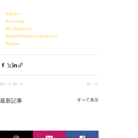
#ekdin
#oneday
#bollywood
#aamirkhanproductıons
#japan
すべて表示
最新記事