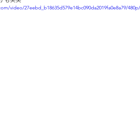
ic.com/video/27eebd_b18635d579e14bc090da2019fa0e8a79/480p