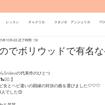
レッスン
チャクリカ
スタジオ アンジェリカ
FO
025年10月6日
読了時間: 1分
のでボリウッドで有名な
6からSrideviの代表作のひとつ
👳‍♀️ 】
女とヘビ遣いの因縁の対決の曲を選びました🤍🤍🤍
人でした😊
かも笑笑