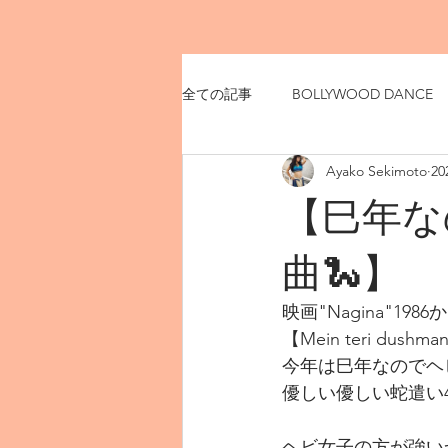
全ての記事
BOLLYWOOD DANCE
Ayako Sekimoto
2
【巳年な
曲🐍】
映画"Nagina"198
【Mein teri dushman
今年は巳年なのでヘビ
優しい優しい蛇遣い4
ヘビ女子の方が強い