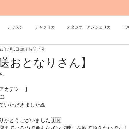
レッスン
チャクリカ
スタジオ アンジェリカ
FO
023年7月3日
読了時間: 1分
送おとなりさん】
ん
アカデミー】
️
ていただきました🙏
ナ
がとうございました🇮🇳
増えているので色んなインド映画を観て頂きたいです！