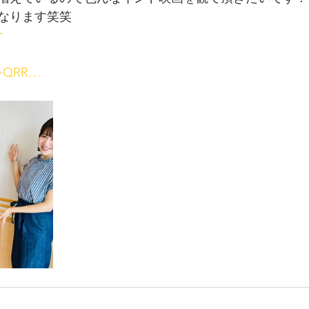
なります笑笑
オ
id=QRR…