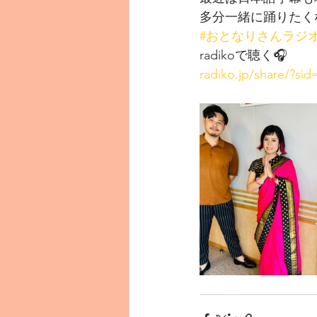
多分一緒に踊りたく
#おとなりさんラジ
radikoで聴く🎧
radiko.jp/share/?s