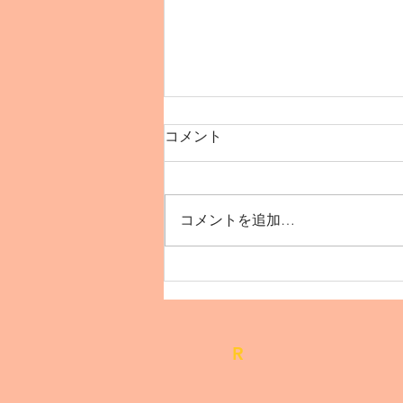
コメント
コメントを追加…
【12月インド🇮🇳デリーで
踊ろう！】
R