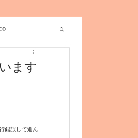
OD
います
行錯誤して進ん