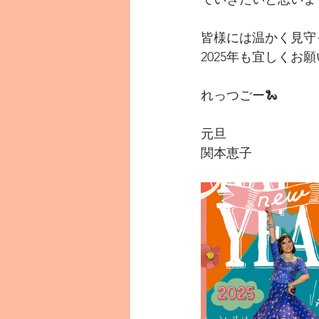
皆様には温かく見守
2025年も宜しくお
れっつごー🐍
元旦
関本恵子