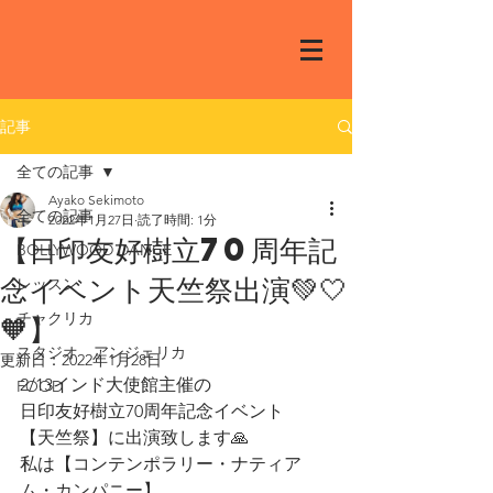
記事
全ての記事
Ayako Sekimoto
全ての記事
2022年1月27日
読了時間: 1分
【日印友好樹立70周年記
BOLLYWOOD DANCE
念イベント天竺祭出演💚🤍
レッスン
🧡】
チャクリカ
スタジオ アンジェリカ
更新日：
2022年1月28日
2/13インド大使館主催の
FOOD
日印友好樹立70周年記念イベント
【天竺祭】に出演致します🙏
私は【コンテンポラリー・ナティア
ム・カンパニー】