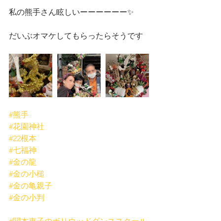
私の熊手さん眩しいーーーーーー✨
だいぶオマケしてもらったらそうです
#熊手
#花園神社
#22根本
#七福神
#金の龍
#金の小槌
#金の亀親子
#金の小判