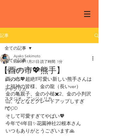
記事
全ての記事
Ayako Sekimoto
全ての記事
2021年11月21日
読了時間: 1分
【酉の市💖熊手】
BOLLYWOOD DANCE
酉の市💖超絶‼️可愛い新しい熊手さんは
レッスン
七福神の皆様、金の龍（長いver）
チャクリカ
金の亀親子、金の小槌✖️2、金の小判沢
スタジオ アンジェリカ
山、などなどグレードアップしすぎ
FOOD
て、
そして可愛すぎてやばい💖
今年で4年目✨花園神社22根本さん
いつもありがとうございます🙏