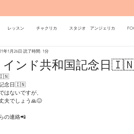
レッスン
チャクリカ
スタジオ アンジェリカ
FO
021年1月26日
読了時間: 1分
6インド共和国記念日🇮
🇮🇳
念日🇮🇳
ではないですが、
夫でしょう🙏😊
らの連絡📲