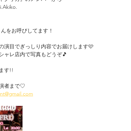
i.Akiko.
MIHOさんをお呼びしてます！
別の演目でぎっしり内容でお届けします🩷
シャレ店内で写真もどうぞ🎵
す!!
演者まで♡
ent@gmail.com