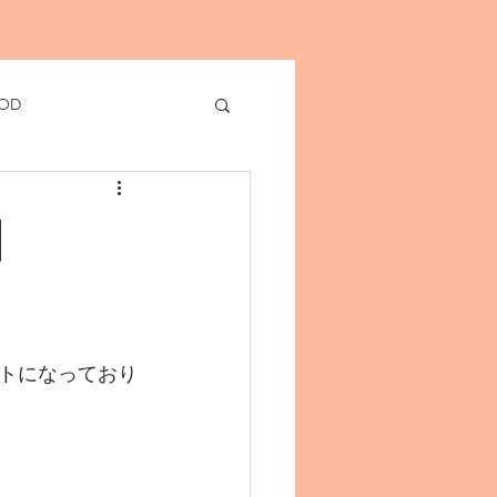
OD
】
トになっており