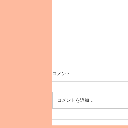
コメント
コメントを追加…
【12月インド🇮🇳デリーで
踊ろう！】