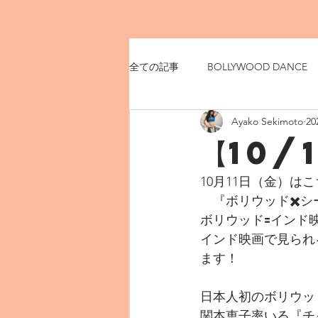
全ての記事
BOLLYWOOD DANCE
Ayako Sekimoto
2
【10/
10月11日（金）は
　『ボリウッド✖️シ
ボリウッド🟰インド
インド映画で見られ
ます！
日本人初のボリウッ
関本恵子率いる『チ