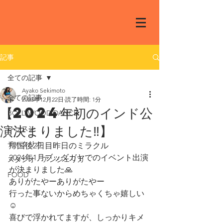
記事
全ての記事
Ayako Sekimoto
全ての記事
2023年12月22日
読了時間: 1分
【2024年初のインド公
BOLLYWOOD DANCE
演決まりました‼️】
レッスン
チャクリカ
帰国後2日目昨日のミラクル
2024年1月ブッダガヤでのイベント出演
スタジオ アンジェリカ
が決まりました🙏
FOOD
ありがたやーありがたやー
行った事ないからめちゃくちゃ嬉しい
☺️
喜びで浮かれてますが、しっかりキメ