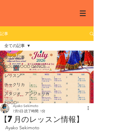
記事
全ての記事
全ての記事
BOLLYWOOD DANCE
レッスン
チャクリカ
スタジオ アンジェリカ
FOOD
Ayako Sekimoto
7月5日
読了時間: 1分
【7月のレッスン情報】
Ayako Sekimoto