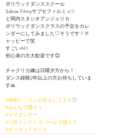
ボリウッドダンススクール
Sabse Filmyサブセフィルミィ!!
と関内スタジオアンジェリカ
ボリウッドダンスクラスの予定をカレ
ンダーにしてみました♡そうです！チ
ャッピーで笑
すごいAI!!
初心者の方大歓迎です😊
チャクリカ練は日曜夕方から！
ダンス経験2年以上の方お待ちしていま
す🙏
#体験レッスンお待ちしてます
♡
#みんなで踊ろう
#ママダンサー
#12月インドとネパールで踊ろう
#ボリウッドダンス