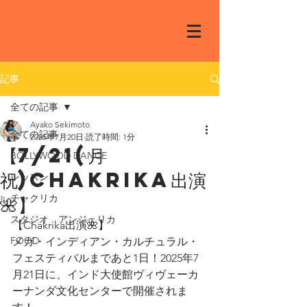
記事
全ての記事
Ayako Sekimoto
全ての記事
2025年7月20日
読了時間: 1分
【7/21(月
BOLLYWOOD DANCE
祝)Chakrika出演
レッスン
🌺】
チャクリカ
スタジオ アンジェリカ
【Chakrika出演🌺】
FOOD
メガ・インディアン・カルチュラル・
フェスティバルまであと1日！2025年7
月21日に、インド大使館ヴィヴェーカ
ーナンダ文化センターで開催されま