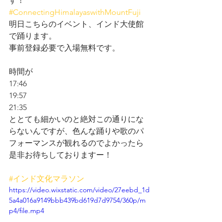
す！
#ConnectingHimalayaswithMountFuji
明日こちらのイベント、インド大使館
で踊ります。
事前登録必要で入場無料です。
時間が
17:46
19:57
21:35
ととても細かいのと絶対この通りにな
らないんですが、色んな踊りや歌のパ
フォーマンスが観れるのでよかったら
是非お待ちしておりますー！
#インド文化マラソン
https://video.wixstatic.com/video/27eebd_1d
5a4a016a9149bbb439bd619d7d9754/360p/m
p4/file.mp4