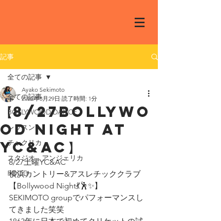
記事
全ての記事
Ayako Sekimoto
全ての記事
2022年8月29日
読了時間: 1分
【8/27Bollywo
BOLLYWOOD DANCE
od night at
レッスン
YC&AC】
チャクリカ
スタジオ アンジェリカ
8/27土曜YC&AC
FOOD
横浜カントリー&アスレチッククラブ
【Bollywood Night💃🕺✨】
SEKIMOTO groupでパフォーマンスし
てきました笑笑