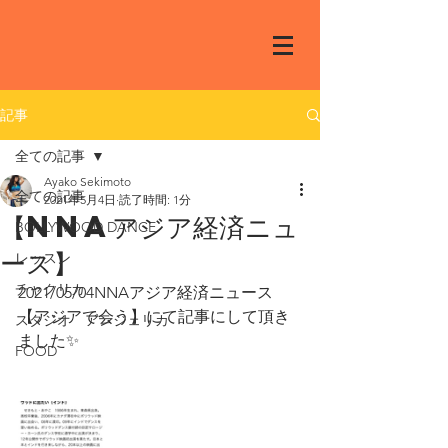
記事
全ての記事
Ayako Sekimoto
全ての記事
2021年5月4日
読了時間: 1分
【NNAアジア経済ニュ
BOLLYWOOD DANCE
ース】
レッスン
チャクリカ
2021/05/04NNAアジア経済ニュース
【アジアで会う】にて記事にして頂き
スタジオ アンジェリカ
ました✨
FOOD