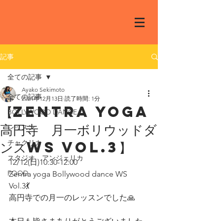
記事
全ての記事
Ayako Sekimoto
全ての記事
2021年12月13日
読了時間: 1分
【Zentra yoga
BOLLYWOOD DANCE
高円寺 月一ボリウッドダ
レッスン
ンスWS Vol.3】
チャクリカ
スタジオ アンジェリカ
12/12(日)10:30-12:00
FOOD
Zentra yoga Bollywood dance WS
Vol.3💃
高円寺での月一のレッスンでした🙏